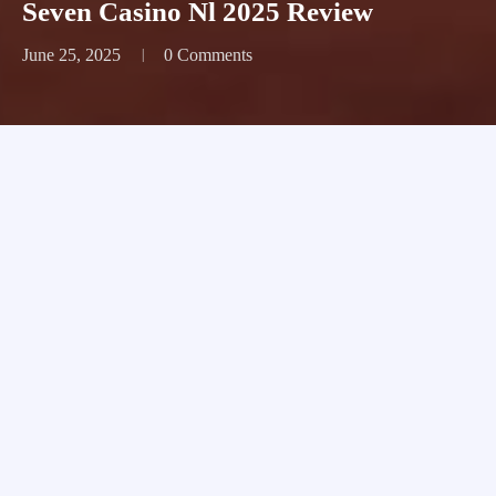
Seven Casino Nl 2025 Review
June 25, 2025
0 Comments
Seven Casino Nl
2025 Review
Hoe maak je de beste
keuzes bij het spelen van