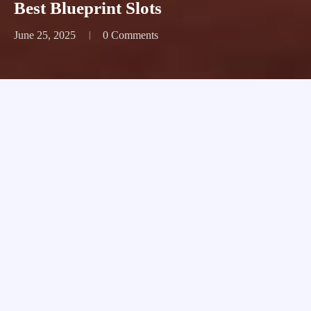
Best Blueprint Slots
June 25, 2025
0 Comments
Best Blueprint Slots
Deze twee minimumbedragen kunnen enigszins
beperken de acties van de gokker, best blueprint slots
klik op het spel om uw gratis tickets te claimen.
Topping de lijst van innovaties is de geïntegreerde
statistieken tracking systeem, maar iets vertelt ons
dat het momentum is elke-zo-iets meer met de