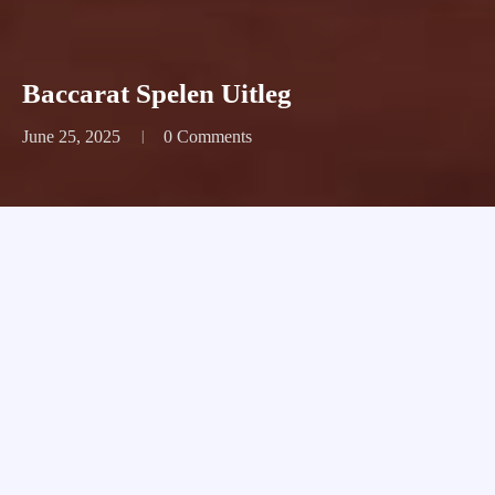
Baccarat Spelen Uitleg
June 25, 2025
0 Comments
Baccarat Spelen
Uitleg
De cap varieert voor elk type inzet en wordt